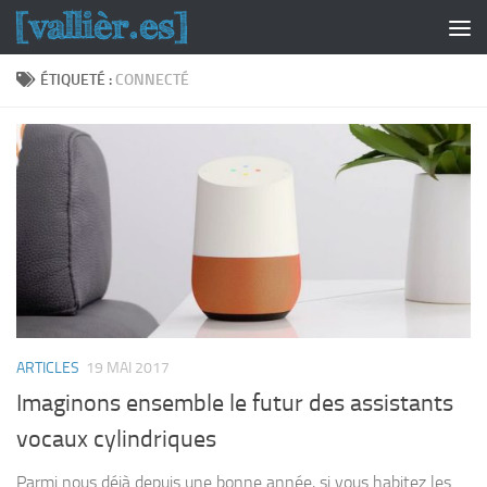
Skip to content
ÉTIQUETÉ :
CONNECTÉ
ARTICLES
19 MAI 2017
Imaginons ensemble le futur des assistants
vocaux cylindriques
Parmi nous déjà depuis une bonne année, si vous habitez les