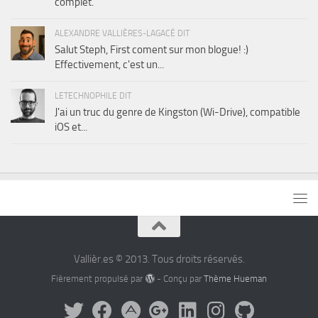
complet.
ALEXANDRE VALLIÈRES-LAGACÉ DIT
Salut Steph, First coment sur mon blogue! :)
Effectivement, c'est un...
LETECHNOPHILE DIT
J'ai un truc du genre de Kingston (Wi-Drive), compatible
iOS et...
Vallièr.es © 2013. Tous droits réservés.
Fièrement propulsé par
- Conçu par
Thème Hueman