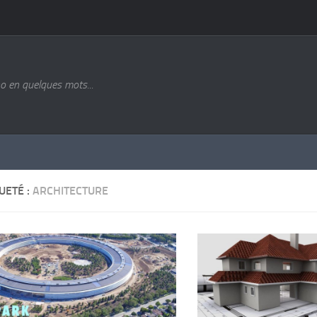
o en quelques mots...
UETÉ :
ARCHITECTURE