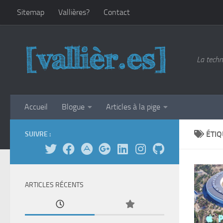
Sitemap
Vallières?
Contact
Skip to content
La techn
Accueil
Blogue
Articles à la pige
ÉTIQ
SUIVRE :
ARTICLES RÉCENTS