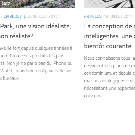
/
EN VEDETTE
27 JUILLET 2017
ARTICLES
13 JUILLET 2017
Park, une vision idéaliste,
La conception de
on réaliste?
intelligentes, une 
bientôt courante
availle fort depuis quelques années à
tion d’un de ses produits les plus
Nous connaissons tous les
ts. Non je ne parle pas du iPhone ou
dessinent des plans de m
l Watch, mais bien du Apple Park, ses
condominium, et depuis q
 bureaux...
maisons écologiques sont
nécessitent une expertise
côté des...