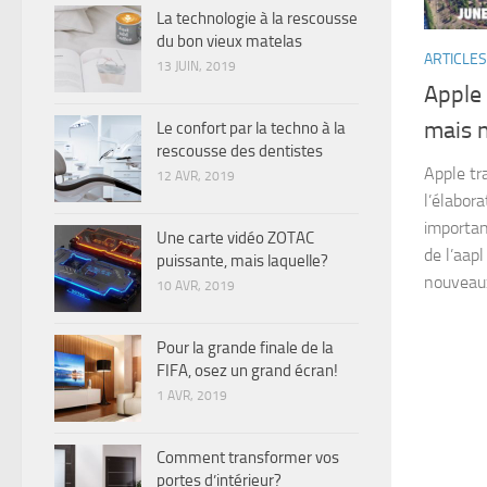
La technologie à la rescousse
du bon vieux matelas
ARTICLES
13 JUIN, 2019
Apple 
mais n
Le confort par la techno à la
rescousse des dentistes
Apple tr
12 AVR, 2019
l’élabora
importan
Une carte vidéo ZOTAC
de l’aap
puissante, mais laquelle?
nouveaux
10 AVR, 2019
Pour la grande finale de la
FIFA, osez un grand écran!
1 AVR, 2019
Comment transformer vos
portes d’intérieur?