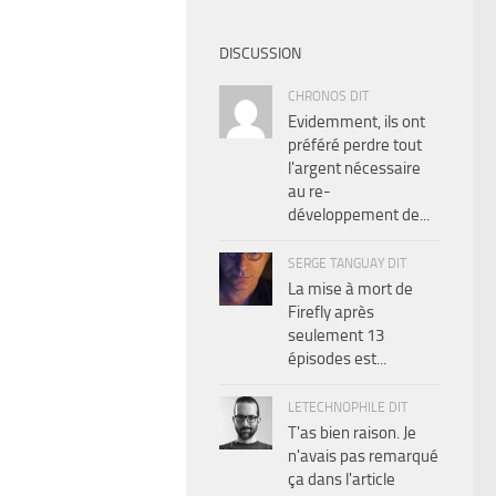
DISCUSSION
CHRONOS DIT
Evidemment, ils ont
préféré perdre tout
l'argent nécessaire
au re-
développement de...
SERGE TANGUAY DIT
La mise à mort de
Firefly après
seulement 13
épisodes est...
LETECHNOPHILE DIT
T'as bien raison. Je
n'avais pas remarqué
ça dans l'article