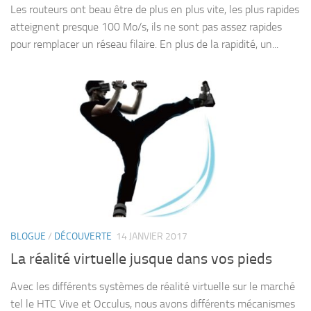
Les routeurs ont beau être de plus en plus vite, les plus rapides
atteignent presque 100 Mo/s, ils ne sont pas assez rapides
pour remplacer un réseau filaire. En plus de la rapidité, un...
BLOGUE
/
DÉCOUVERTE
14 JANVIER 2017
La réalité virtuelle jusque dans vos pieds
Avec les différents systèmes de réalité virtuelle sur le marché
tel le HTC Vive et Occulus, nous avons différents mécanismes