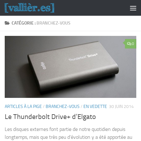
Skip to content
CATÉGORIE :
BRANCHEZ-VOUS
0
ARTICLES À LA PIGE
/
BRANCHEZ-VOUS
/
EN VEDETTE
30 JUIN 2014
Le Thunderbolt Drive+ d’Elgato
Les disques externes font partie de notre quotidien depuis
longtemps, mais que très peu d’évolution y a été apportée au