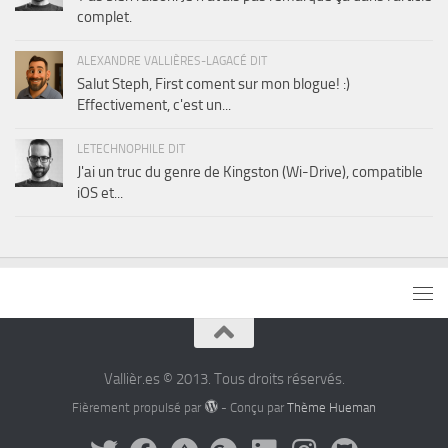
complet.
ALEXANDRE VALLIÈRES-LAGACÉ DIT
Salut Steph, First coment sur mon blogue! :)
Effectivement, c'est un...
LETECHNOPHILE DIT
J'ai un truc du genre de Kingston (Wi-Drive), compatible
iOS et...
Vallièr.es © 2013. Tous droits réservés.
Fièrement propulsé par
- Conçu par
Thème Hueman