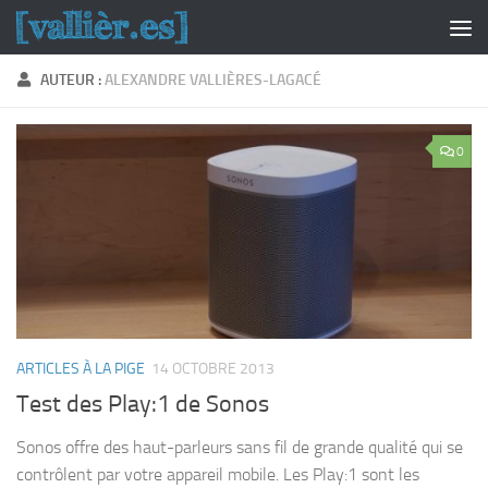
Skip to content
AUTEUR :
ALEXANDRE VALLIÈRES-LAGACÉ
0
ARTICLES À LA PIGE
14 OCTOBRE 2013
Test des Play:1 de Sonos
Sonos offre des haut-parleurs sans fil de grande qualité qui se
contrôlent par votre appareil mobile. Les Play:1 sont les