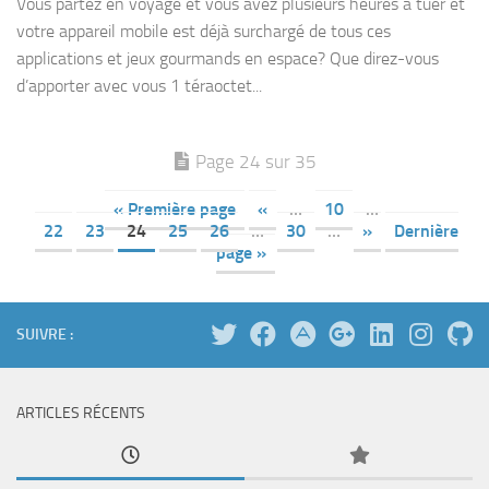
Vous partez en voyage et vous avez plusieurs heures à tuer et
votre appareil mobile est déjà surchargé de tous ces
applications et jeux gourmands en espace? Que direz-vous
d’apporter avec vous 1 téraoctet...
Page 24 sur 35
« Première page
«
…
10
…
22
23
24
25
26
…
30
…
»
Dernière
page »
SUIVRE :
ARTICLES RÉCENTS