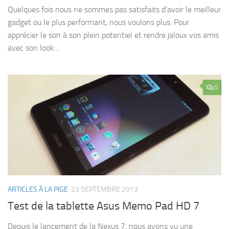
Quelques fois nous ne sommes pas satisfaits d’avoir le meilleur
gadget ou le plus performant, nous voulons plus. Pour
apprécier le son à son plein potentiel et rendre jaloux vos amis
avec son look...
0
ARTICLES À LA PIGE
23 SEPTEMBRE 2013
Test de la tablette Asus Memo Pad HD 7
Depuis le lancement de la Nexus 7, nous avons vu une