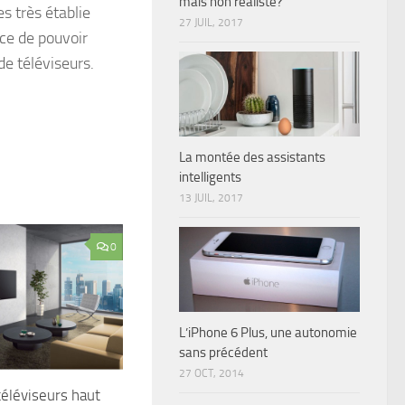
mais non réaliste?
s très établie
27 JUIL, 2017
nce de pouvoir
de téléviseurs.
La montée des assistants
intelligents
13 JUIL, 2017
0
L’iPhone 6 Plus, une autonomie
sans précédent
27 OCT, 2014
éléviseurs haut