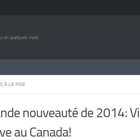
o en quelques mots...
S À LA PIGE
nde nouveauté de 2014: Vi
ive au Canada!