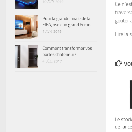
10 AVR, 2019
Ce n’es
travers
Pour la grande finale de la
gouter 
FIFA, osez un grand écran!
1 AVR, 2019
Lire la 
Comment transformer vos
portes d’intérieur?
4 DÉC, 2017
VOU
Le stock
de lance