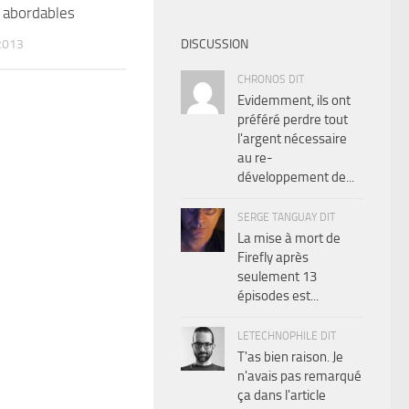
abordables
2013
DISCUSSION
CHRONOS DIT
Evidemment, ils ont
préféré perdre tout
l'argent nécessaire
au re-
développement de...
SERGE TANGUAY DIT
La mise à mort de
Firefly après
seulement 13
épisodes est...
LETECHNOPHILE DIT
T'as bien raison. Je
n'avais pas remarqué
ça dans l'article