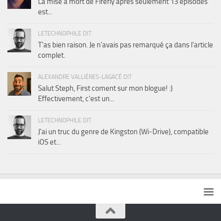
La mise à mort de Firefly après seulement 13 épisodes
est...
LETECHNOPHILE DIT
T'as bien raison. Je n'avais pas remarqué ça dans l'article
complet.
ALEXANDRE VALLIÈRES-LAGACÉ DIT
Salut Steph, First coment sur mon blogue! :)
Effectivement, c'est un...
LETECHNOPHILE DIT
J'ai un truc du genre de Kingston (Wi-Drive), compatible
iOS et...