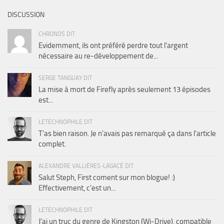
DISCUSSION
CHRONOS DIT
Evidemment, ils ont préféré perdre tout l'argent
nécessaire au re-développement de...
SERGE TANGUAY DIT
La mise à mort de Firefly après seulement 13 épisodes
est...
LETECHNOPHILE DIT
T'as bien raison. Je n'avais pas remarqué ça dans l'article
complet.
ALEXANDRE VALLIÈRES-LAGACÉ DIT
Salut Steph, First coment sur mon blogue! :)
Effectivement, c'est un...
LETECHNOPHILE DIT
J'ai un truc du genre de Kingston (Wi-Drive), compatible