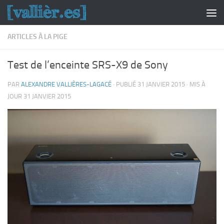
Skip to content
ARTICLES À LA PIGE
Test de l’enceinte SRS-X9 de Sony
PAR
ALEXANDRE VALLIÈRES-LAGACÉ
· PUBLIÉ
31 JANVIER 2015
· MIS À
JOUR
31 JANVIER 2015