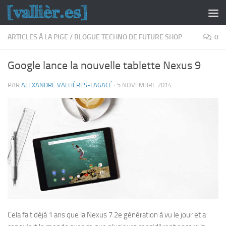
Skip to content
ARTICLES À LA PIGE
/
BLOGUE TECHNO DE FUTURE SHOP
0
Google lance la nouvelle tablette Nexus 9
PAR
ALEXANDRE VALLIÈRES-LAGACÉ
·
5 NOVEMBRE 2014
Cela fait déjà 1 ans que la Nexus 7 2e génération à vu le jour et a