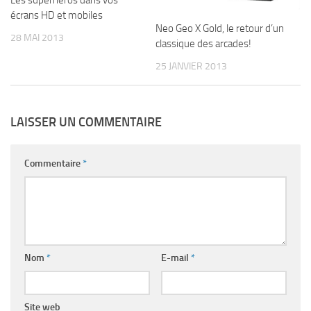
Les superhéros dans vos
écrans HD et mobiles
Neo Geo X Gold, le retour d’un
28 MAI 2013
classique des arcades!
25 JANVIER 2013
LAISSER UN COMMENTAIRE
Commentaire
*
Nom
*
E-mail
*
Site web