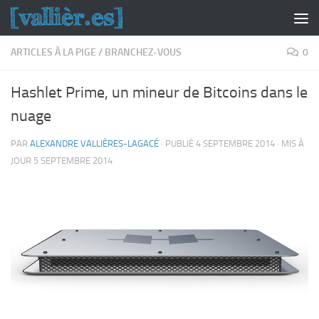
Skip to content
ARTICLES À LA PIGE
/
BRANCHEZ-VOUS
0
Hashlet Prime, un mineur de Bitcoins dans le
nuage
PAR
ALEXANDRE VALLIÈRES-LAGACÉ
· PUBLIÉ
4 SEPTEMBRE 2014
· MIS À
JOUR
5 SEPTEMBRE 2014