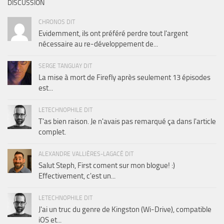
DISCUSSION
CHRONOS DIT
Evidemment, ils ont préféré perdre tout l'argent
nécessaire au re-développement de...
SERGE TANGUAY DIT
La mise à mort de Firefly après seulement 13 épisodes
est...
LETECHNOPHILE DIT
T'as bien raison. Je n'avais pas remarqué ça dans l'article
complet.
ALEXANDRE VALLIÈRES-LAGACÉ DIT
Salut Steph, First coment sur mon blogue! :)
Effectivement, c'est un...
LETECHNOPHILE DIT
J'ai un truc du genre de Kingston (Wi-Drive), compatible
iOS et...