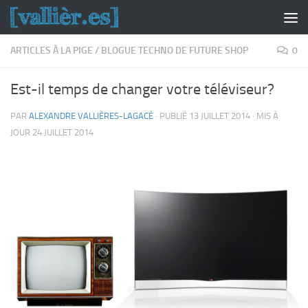
Skip to content
ARTICLES À LA PIGE
/
BLOGUE TECHNO DE FUTURE SHOP
0
Est-il temps de changer votre téléviseur?
PAR
ALEXANDRE VALLIÈRES-LAGACÉ
· PUBLIÉ
13 JUILLET 2014
· MIS À
JOUR
24 JUILLET 2014