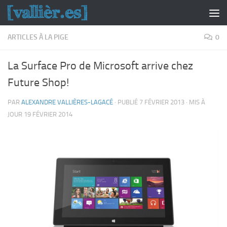
Skip to content
ARTICLES À LA PIGE
0
La Surface Pro de Microsoft arrive chez
Future Shop!
PAR
ALEXANDRE VALLIÈRES-LAGACÉ
· PUBLIÉ
7 FÉVRIER 2013
· MIS À
JOUR
19 FÉVRIER 2014