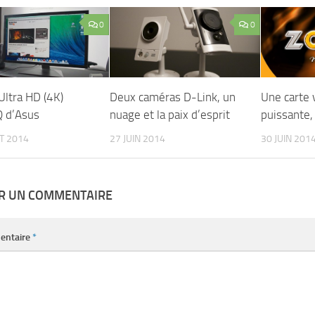
0
0
Ultra HD (4K)
Deux caméras D-Link, un
Une carte
 d’Asus
nuage et la paix d’esprit
puissante,
ET 2014
27 JUIN 2014
30 JUIN 201
ER UN COMMENTAIRE
entaire
*