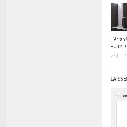
L’écran 
PQ321Q
23 JUILL
LAISS
Comm