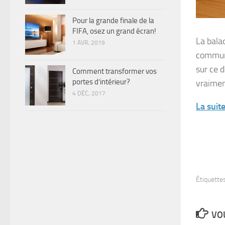
Pour la grande finale de la
FIFA, osez un grand écran!
La bala
1 AVR, 2019
communi
sur ce 
Comment transformer vos
portes d’intérieur?
vraimen
4 DÉC, 2017
La suit
Étiquettes
VOU