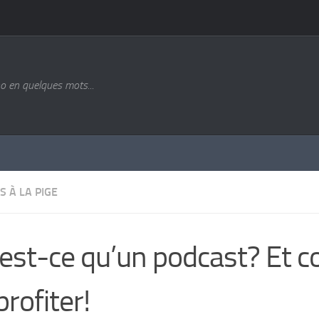
o en quelques mots...
S À LA PIGE
est-ce qu’un podcast? Et
profiter!