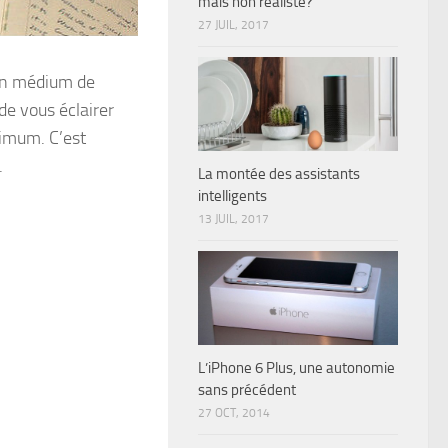
mais non réaliste?
27 JUIL, 2017
 un médium de
de vous éclairer
ximum. C’est
.
La montée des assistants
intelligents
13 JUIL, 2017
L’iPhone 6 Plus, une autonomie
sans précédent
27 OCT, 2014