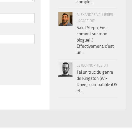
complet.
ALEXANDRE VALLIÈRES-
LAGACÉ DIT
Salut Steph, First
coment sur mon
blogue! :)
Effectivement, c'est
un...
LETECHNOPHILE DIT
J'ai un truc du genre
de Kingston (Wi-
Drive), compatible iOS
et...