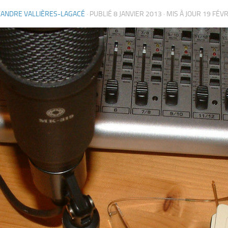
XANDRE VALLIÈRES-LAGACÉ
· PUBLIÉ
8 JANVIER 2013
· MIS À JOUR
19 FÉVR