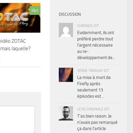
0
DISCUSSION
CHRONOS DIT
Evidemment, ils ont
préféré perdre tout
 vidéo ZOTAC
l'argent nécessaire
 mais laquelle?
au re-
développement de...
4
SERGE TANGUAY DIT
La mise à mort de
Firefly après
seulement 13
épisodes est...
LETECHNOPHILE DIT
T'as bien raison. Je
n'avais pas remarqué
ça dans l'article