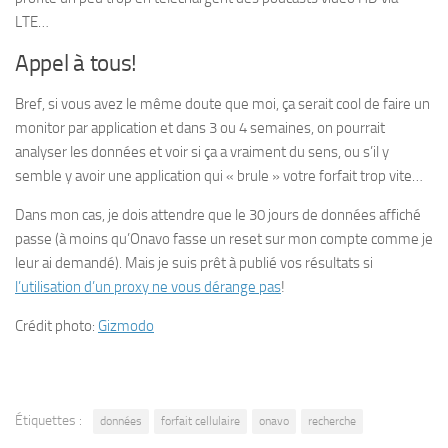
LTE…
Appel à tous!
Bref, si vous avez le même doute que moi, ça serait cool de faire un
monitor par application et dans 3 ou 4 semaines, on pourrait
analyser les données et voir si ça a vraiment du sens, ou s’il y
semble y avoir une application qui « brule » votre forfait trop vite…
Dans mon cas, je dois attendre que le 30 jours de données affiché
passe (à moins qu’Onavo fasse un reset sur mon compte comme je
leur ai demandé). Mais je suis prêt à publié vos résultats si
l’utilisation d’un proxy ne vous dérange pas
!
Crédit photo:
Gizmodo
Étiquettes :
données
forfait cellulaire
onavo
recherche