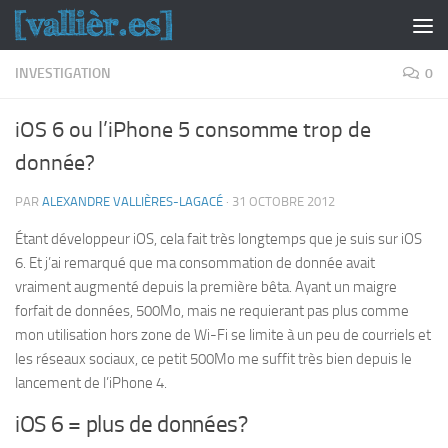
Skip to content
INVESTIGATION
0
iOS 6 ou l’iPhone 5 consomme trop de
donnée?
PAR
ALEXANDRE VALLIÈRES-LAGACÉ
·
31 OCTOBRE 2012
Étant développeur iOS, cela fait très longtemps que je suis sur iOS
6. Et j’ai remarqué que ma consommation de donnée avait
vraiment augmenté depuis la première bêta. Ayant un maigre
forfait de données, 500Mo, mais ne requierant pas plus comme
mon utilisation hors zone de Wi-Fi se limite à un peu de courriels et
les réseaux sociaux, ce petit 500Mo me suffit très bien depuis le
lancement de l’iPhone 4.
iOS 6 = plus de données?