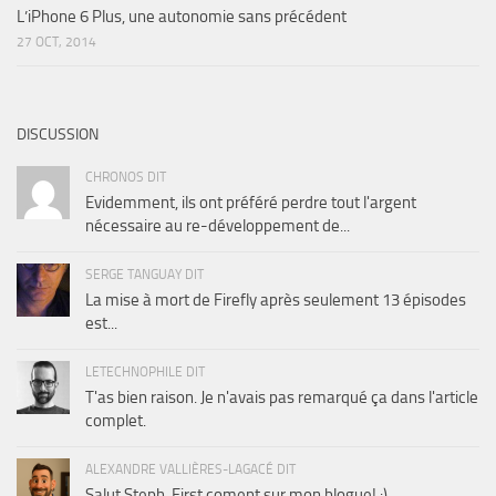
L’iPhone 6 Plus, une autonomie sans précédent
27 OCT, 2014
DISCUSSION
CHRONOS DIT
Evidemment, ils ont préféré perdre tout l'argent
nécessaire au re-développement de...
SERGE TANGUAY DIT
La mise à mort de Firefly après seulement 13 épisodes
est...
LETECHNOPHILE DIT
T'as bien raison. Je n'avais pas remarqué ça dans l'article
complet.
ALEXANDRE VALLIÈRES-LAGACÉ DIT
Salut Steph, First coment sur mon blogue! :)