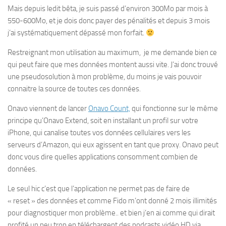
Mais depuis ledit bêta, je suis passé d’environ 300Mo par mois à
550-600Mo, et je dois donc payer des pénalités et depuis 3 mois
j’ai systématiquement dépassé mon forfait.
Restreignant mon utilisation au maximum, je me demande bien ce
qui peut faire que mes données montent aussi vite. J’ai donc trouvé
une pseudosolution à mon problème, du moins je vais pouvoir
connaitre la source de toutes ces données.
Onavo viennent de lancer
Onavo Count,
qui fonctionne sur le même
principe qu’Onavo Extend, soit en installant un profil sur votre
iPhone, qui canalise toutes vos données cellulaires vers les
serveurs d’Amazon, qui eux agissent en tant que proxy. Onavo peut
donc vous dire quelles applications consomment combien de
données.
Le seul hic c’est que l’application ne permet pas de faire de
« reset » des données et comme Fido m’ont donné 2 mois illimités
pour diagnostiquer mon problème.. et bien j’en ai comme qui dirait
profité un peu trop en téléchargent des podcasts vidéo HD via