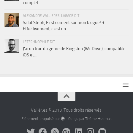
complet.
ALEXANDRE VALLIÈRES-LAGACÉ DIT
Salut Steph, First coment sur mon blogue! :)
Effectivement, c'est un...
LETECHNOPHILE DIT
J'ai un truc du genre de Kingston (Wi-Drive), compatible
iOS et...
Vallièr.es © 2013. Tous droits réservés.
Fièrement propulsé par
- Conçu par
Thème Hueman