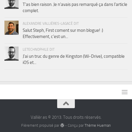
T'as bien raison. Je n'avais pas remarqué ça dans l'article
complet.
ALEXANDRE VALLIÈRES-LAGACÉ DIT
Salut Steph, First coment sur mon blogue! :)
Effectivement, c'est un...
LETECHNOPHILE DIT
J'ai un truc du genre de Kingston (Wi-Drive), compatible
iOS et...
Vallièr.es © 2013. Tous droits réservés.
Fièrement propulsé par
- Conçu par
Thème Hueman