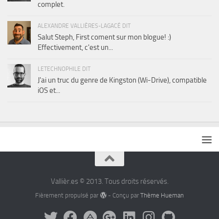
complet.
ALEXANDRE VALLIÈRES-LAGACÉ DIT
Salut Steph, First coment sur mon blogue! :)
Effectivement, c'est un...
LETECHNOPHILE DIT
J'ai un truc du genre de Kingston (Wi-Drive), compatible
iOS et...
Vallièr.es © 2013. Tous droits réservés.
Fièrement propulsé par
- Conçu par
Thème Hueman