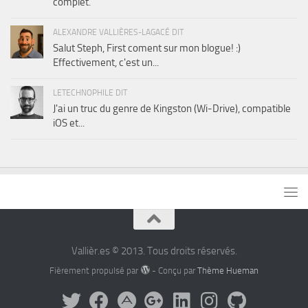
complet.
ALEXANDRE VALLIÈRES-LAGACÉ DIT
Salut Steph, First coment sur mon blogue! :)
Effectivement, c'est un...
LETECHNOPHILE DIT
J'ai un truc du genre de Kingston (Wi-Drive), compatible
iOS et...
Vallièr.es © 2013. Tous droits réservés.
Fièrement propulsé par
- Conçu par
Thème Hueman