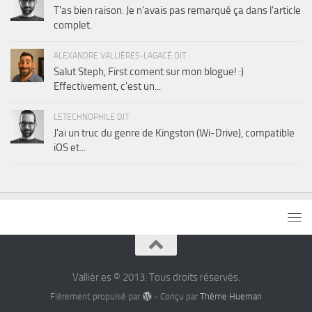
T'as bien raison. Je n'avais pas remarqué ça dans l'article
complet.
ALEXANDRE VALLIÈRES-LAGACÉ DIT
Salut Steph, First coment sur mon blogue! :)
Effectivement, c'est un...
LETECHNOPHILE DIT
J'ai un truc du genre de Kingston (Wi-Drive), compatible
iOS et...
Vallièr.es © 2013. Tous droits réservés.
Fièrement propulsé par
- Conçu par
Thème Hueman