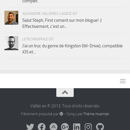
complet.
ALEXANDRE VALLIÈRES-LAGACÉ DIT
Salut Steph, First coment sur mon blogue! :)
Effectivement, c'est un...
LETECHNOPHILE DIT
J'ai un truc du genre de Kingston (Wi-Drive), compatible
iOS et...
Vallièr.es © 2013. Tous droits réservés.
Fièrement propulsé par
- Conçu par
Thème Hueman