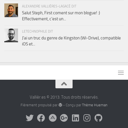
ALEXANDRE VALLIÈRES-LAGACÉ DIT
Salut Steph, First coment sur mon blogue! :)
Effectivement, c'est un...
LETECHNOPHILE DIT
J'ai un truc du genre de Kingston (Wi-Drive), compatible
iOS et...
Vallièr.es © 2013. Tous droits réservés.
Fièrement propulsé par
- Conçu par
Thème Hueman