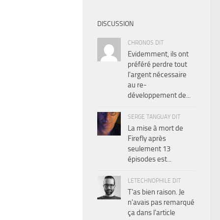
DISCUSSION
CHRONOS DIT
Evidemment, ils ont
préféré perdre tout
l'argent nécessaire
au re-
développement de...
SERGE TANGUAY DIT
La mise à mort de
Firefly après
seulement 13
épisodes est...
LETECHNOPHILE DIT
T'as bien raison. Je
n'avais pas remarqué
ça dans l'article