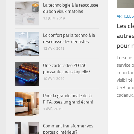
La technologie à la rescousse
du bon vieux matelas
ARTICLES
13 JUIN, 2019
Les c
autres
Le confort par la techno à la
rescousse des dentistes
pour 
12 AVR, 2019
Lorsque 
service o
Une carte vidéo ZOTAC
puissante, mais laquelle?
importan
10 AVR, 2019
visibilit
USB prom
cadeaux..
Pour la grande finale de la
FIFA, osez un grand écran!
1 AVR, 2019
Comment transformer vos
portes d’intérieur?