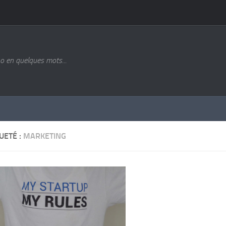
o en quelques mots...
UETÉ :
MARKETING