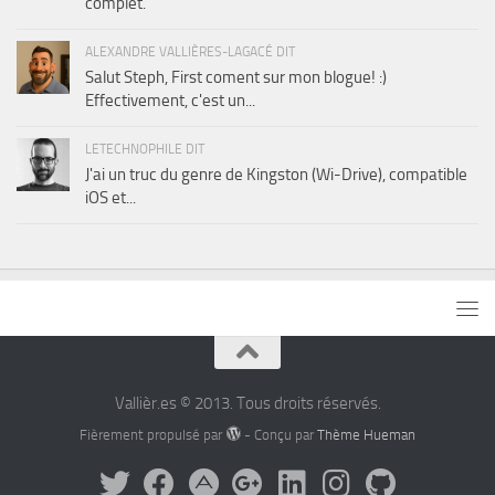
complet.
ALEXANDRE VALLIÈRES-LAGACÉ DIT
Salut Steph, First coment sur mon blogue! :)
Effectivement, c'est un...
LETECHNOPHILE DIT
J'ai un truc du genre de Kingston (Wi-Drive), compatible
iOS et...
Vallièr.es © 2013. Tous droits réservés.
Fièrement propulsé par
- Conçu par
Thème Hueman