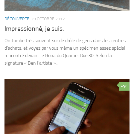
DÉCOUVERTE
29 OCTOBRE 2012
Impressionné, je suis.
On tombe très souvent sur de drôle de gens dans les centres
d’achats, et voyez par vous même un spécimen assez spécial
rencontré devant le Rona du Quartier Dix-30. Selon la
signature « Ben l’artiste »...
0