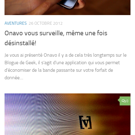
AVENTURES
26 OCTOBRE 2012
Onavo vous surveille, même une fois
désinstallé!
Je vous ai présenté Onavo il y a de cela très longtemps sur le
Blogue de Geek, il s’agit d’une application qui vous permet
d’économiser de la bande passante sur votre forfait de
donnée....
0