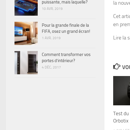
puissante, mais laquelle?
la nouv
10 AVR, 2019
Cet art
en prem
Pour la grande finale de la
FIFA, osez un grand écran!
Lire la 
1 AVR, 2019
Comment transformer vos
portes d’intérieur?
VOU
4 DÉC, 2017
Test du 
Orbotix