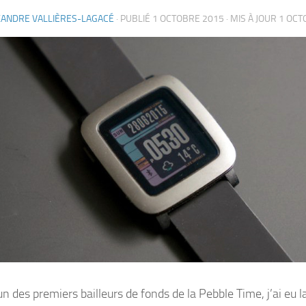
XANDRE VALLIÈRES-LAGACÉ
· PUBLIÉ
1 OCTOBRE 2015
· MIS À JOUR
1 OCT
un des premiers bailleurs de fonds de la Pebble Time, j’ai eu 