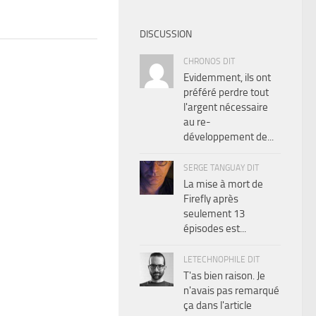
DISCUSSION
CHRONOS DIT
Evidemment, ils ont
préféré perdre tout
l'argent nécessaire
au re-
développement de...
SERGE TANGUAY DIT
La mise à mort de
Firefly après
seulement 13
épisodes est...
LETECHNOPHILE DIT
T'as bien raison. Je
n'avais pas remarqué
ça dans l'article