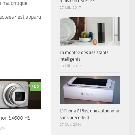
mais non réaliste?
 ma critique.
27 JUIL, 2017
nectées? est apparu
La montée des assistants
intelligents
13 JUIL, 2017
0
L’iPhone 6 Plus, une autonomie
anon SX600 HS
sans précédent
27 OCT, 2014
2014