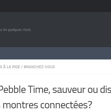
o en quelques mots...
S À LA PIGE
/
BRANCHEZ-VOUS
Pebble Time, sauveur ou dis
 montres connectées?