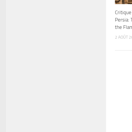
Critique
Persia:
the Fla
2 AOÛT 2