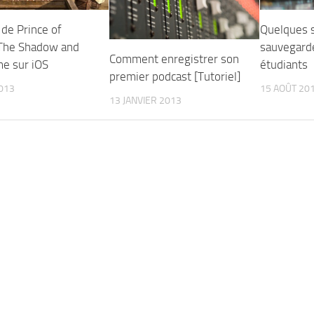
 de Prince of
Quelques s
 The Shadow and
sauvegard
Comment enregistrer son
me sur iOS
étudiants
premier podcast [Tutoriel]
013
15 AOÛT 20
13 JANVIER 2013