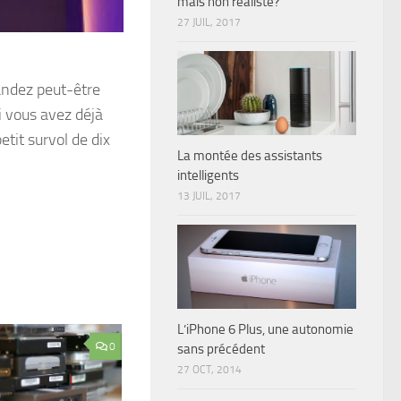
mais non réaliste?
27 JUIL, 2017
ndez peut-être
i vous avez déjà
etit survol de dix
La montée des assistants
intelligents
13 JUIL, 2017
L’iPhone 6 Plus, une autonomie
0
sans précédent
27 OCT, 2014