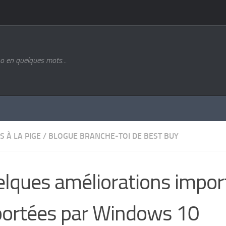
o en quelques mots...
S À LA PIGE
/
BLOGUE BRANCHE-TOI DE BEST BUY
lques améliorations impor
ortées par Windows 10