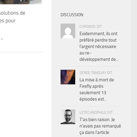
olutions de
DISCUSSION
es pour
CHRONOS DIT
Evidemment, ils ont
14
préféré perdre tout
l'argent nécessaire
au re-
développement de...
SERGE TANGUAY DIT
La mise à mort de
Firefly après
seulement 13
épisodes est...
LETECHNOPHILE DIT
T'as bien raison. Je
n'avais pas remarqué
ça dans l'article